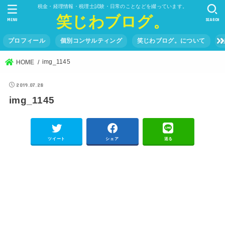
税金・経理情報・税理士試験・日常のことなどを綴っています。
笑じわブログ。
MENU
SEARCH
プロフィール
個別コンサルティング
笑じわブログ。について
img_1145
HOME
2019.07.28
img_1145
ツイート
シェア
送る