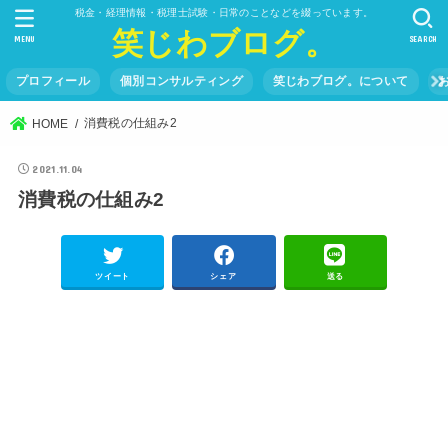
税金・経理情報・税理士試験・日常のことなどを綴っています。
笑じわブログ。
MENU
SEARCH
プロフィール
個別コンサルティング
笑じわブログ。について
消費税の仕組み2
HOME
2021.11.04
消費税の仕組み2
ツイート
シェア
送る