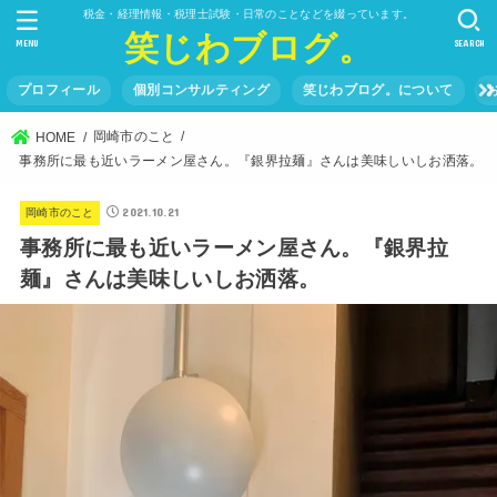
税金・経理情報・税理士試験・日常のことなどを綴っています。
笑じわブログ。
MENU
SEARCH
プロフィール
個別コンサルティング
笑じわブログ。について
岡崎市のこと
HOME
事務所に最も近いラーメン屋さん。『銀界拉麺』さんは美味しいしお洒落。
2021.10.21
岡崎市のこと
事務所に最も近いラーメン屋さん。『銀界拉
麺』さんは美味しいしお洒落。