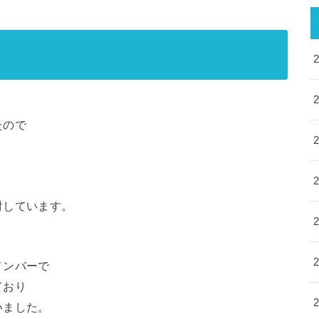
たので
。
討しています。
メンバーで
ており
いました。