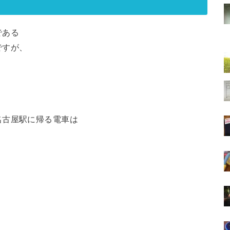
である
ですが、
。
名古屋駅に帰る電車は