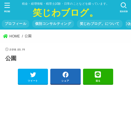
税金・経理情報・税理士試験・日常のことなどを綴っています。
笑じわブログ。
MENU
SEARCH
プロフィール
個別コンサルティング
笑じわブログ。について
公園
HOME
2018.05.19
公園
ツイート
シェア
送る