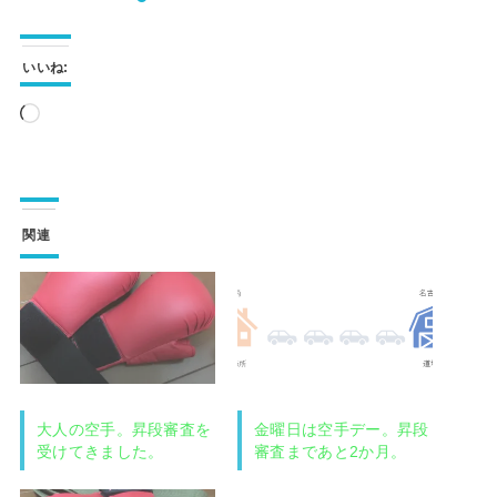
いいね:
読
み
込
み
関連
中…
大人の空手。昇段審査を
金曜日は空手デー。昇段
受けてきました。
審査まであと2か月。