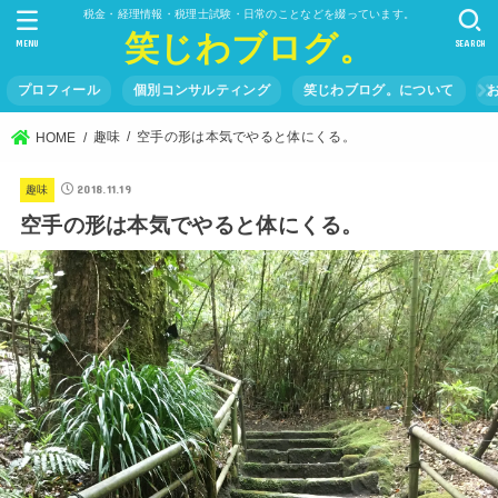
税金・経理情報・税理士試験・日常のことなどを綴っています。
笑じわブログ。
MENU
SEARCH
プロフィール
個別コンサルティング
笑じわブログ。について
趣味
空手の形は本気でやると体にくる。
HOME
2018.11.19
趣味
空手の形は本気でやると体にくる。