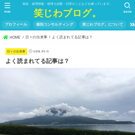
税金・経理情報・税理士試験・日常のことなどを綴っています。
笑じわブログ。
MENU
SEARCH
プロフィール
個別コンサルティング
笑じわブログ。について
日々の出来事
よく読まれてる記事は？
HOME
2018.09.11
日々の出来事
よく読まれてる記事は？