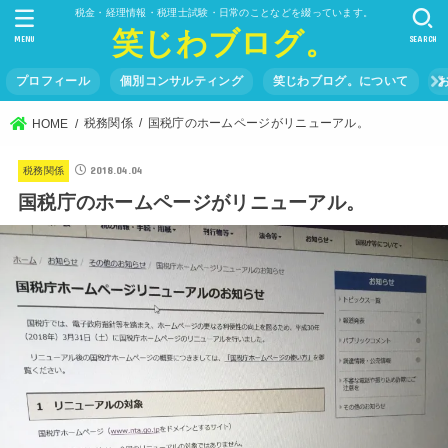
税金・経理情報・税理士試験・日常のことなどを綴っています。
笑じわブログ。
MENU
SEARCH
プロフィール
個別コンサルティング
笑じわブログ。について
税務関係
国税庁のホームページがリニューアル。
HOME
2018.04.04
税務関係
国税庁のホームページがリニューアル。