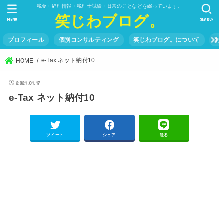
税金・経理情報・税理士試験・日常のことなどを綴っています。
笑じわブログ。
MENU
SEARCH
プロフィール
個別コンサルティング
笑じわブログ。について
e-Tax ネット納付10
HOME
2021.01.17
e-Tax ネット納付10
ツイート
シェア
送る