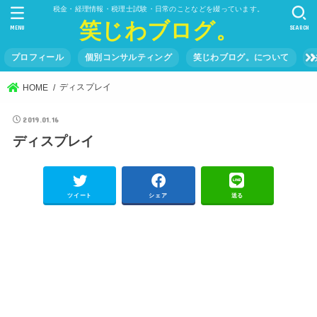
税金・経理情報・税理士試験・日常のことなどを綴っています。
笑じわブログ。
MENU
SEARCH
プロフィール
個別コンサルティング
笑じわブログ。について
ディスプレイ
HOME
2019.01.16
ディスプレイ
ツイート
シェア
送る