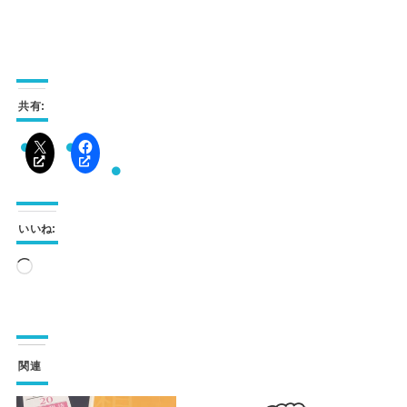
共有:
いいね:
読
み
込
み
関連
中…