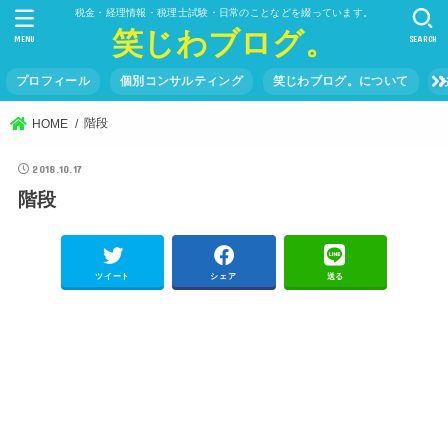
税金・経理情報・税理士試験・日常のことなどを綴っています。
笑じわブログ。
MENU
SEARCH
プロフィール
個別コンサルティング
笑じわブログ。について
階段
HOME
2018.10.17
階段
ツイート
シェア
送る