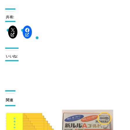
共有:
いいね:
関連