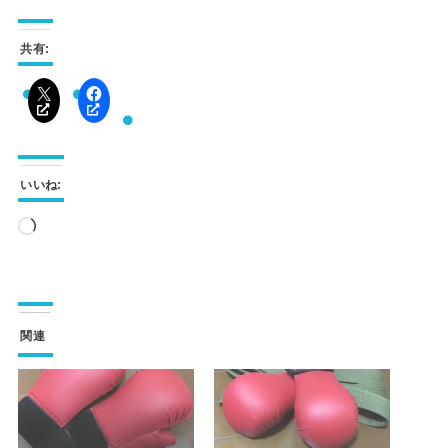
共有:
いいね:
読
み
込
み
関連
中…