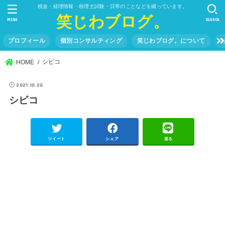
税金・経理情報・税理士試験・日常のことなどを綴っています。
笑じわブログ。
MENU
SEARCH
プロフィール
個別コンサルティング
笑じわブログ。について
シビコ
HOME
2021.10.20
シビコ
ツイート
シェア
送る