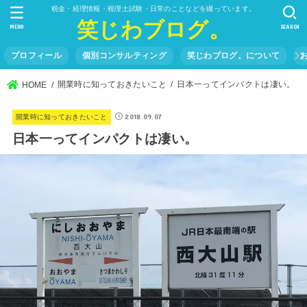
税金・経理情報・税理士試験・日常のことなどを綴っています。
笑じわブログ。
MENU
SEARCH
プロフィール
個別コンサルティング
笑じわブログ。について
開業時に知っておきたいこと
日本一ってインパクトは凄い。
HOME
2018.09.07
開業時に知っておきたいこと
日本一ってインパクトは凄い。