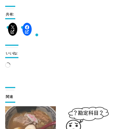
共有:
いいね:
読
み
込
み
関連
中…