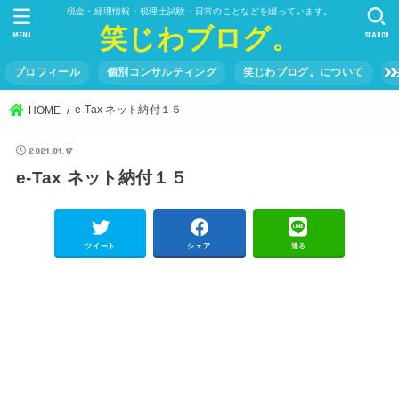
税金・経理情報・税理士試験・日常のことなどを綴っています。
笑じわブログ。
MENU
SEARCH
プロフィール
個別コンサルティング
笑じわブログ。について
e-Tax ネット納付１５
HOME
2021.01.17
e-Tax ネット納付１５
ツイート
シェア
送る