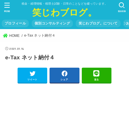
税金・経理情報・税理士試験・日常のことなどを綴っています。
笑じわブログ。
MENU
SEARCH
プロフィール
個別コンサルティング
笑じわブログ。について
e-Tax ネット納付４
HOME
2021.01.16
e-Tax ネット納付４
ツイート
シェア
送る