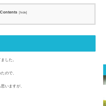
Contents
[
hide
]
てました。
めたので、
も思いますが、