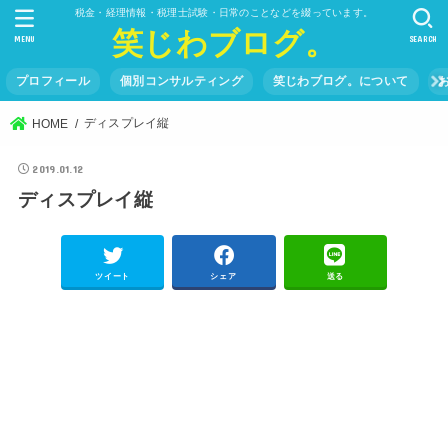
税金・経理情報・税理士試験・日常のことなどを綴っています。
笑じわブログ。
MENU
SEARCH
プロフィール
個別コンサルティング
笑じわブログ。について
ディスプレイ縦
HOME
2019.01.12
ディスプレイ縦
ツイート
シェア
送る