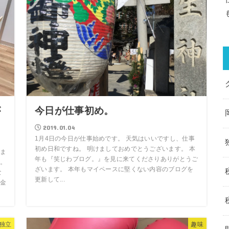
が
今日が仕事初め。
2019.01.04
1月4日の今日が仕事始めです。 天気はいいですし、仕事
初め日和ですね。 明けましておめでとうございます。 本
ま
年も『笑じわブログ。』を見に来てくださりありがとうご
。
ざいます。 本年もマイペースに堅くない内容のブログを
な
更新して...
金
独立
趣味