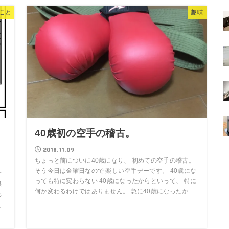
こと
趣味
う
40歳初の空手の稽古。
2018.11.09
ちょっと前についに40歳になり、 初めての空手の稽古。
そう今日は金曜日なので 楽しい空手デーです。 40歳にな
す
っても特に変わらない 40歳になったからといって、 特に
保
何か変わるわけではありません。 急に40歳になったか...
れ
た