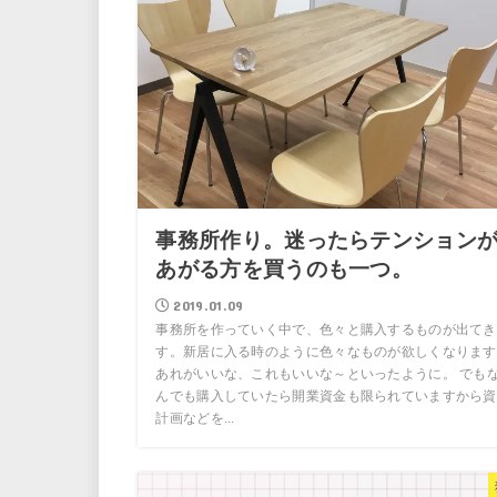
事務所作り。迷ったらテンション
あがる方を買うのも一つ。
2019.01.09
事務所を作っていく中で、色々と購入するものが出てき
す。新居に入る時のように色々なものが欲しくなります
あれがいいな、これもいいな～といったように。 でも
んでも購入していたら開業資金も限られていますから資
計画などを...