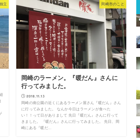
独立
岡崎市のこと
岡崎のラーメン。『暖だん』さんに
行ってみました。
経
2018.11.13
は
岡崎の南公園の近くにあるラーメン屋さん『暖だん』さん
に行ってみました。 なんか今日はラーメンが食べた
が
い！！って日がありまして 先日『暖だん』さんに行って
きました。 『暖だん』さんに行ってみました。 先日、岡
崎にある『暖だ...