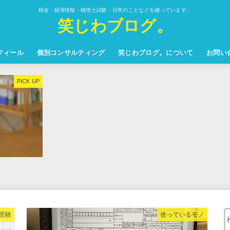
税金・経理情報・税理士試験・日常のことなどを綴っています。
笑じわブログ。
フィール
個別コンサルティング
笑じわブログ。について
お問い
受験
使っているモノ