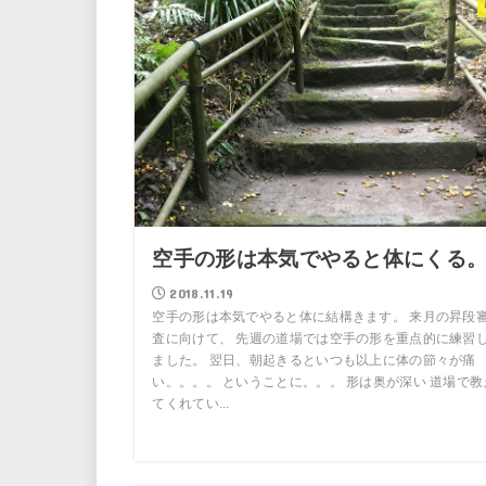
空手の形は本気でやると体にくる
2018.11.19
空手の形は本気でやると体に結構きます。 来月の昇段
査に向けて、 先週の道場では空手の形を重点的に練習
ました。 翌日、朝起きるといつも以上に体の節々が痛
い。。。。 ということに。。。 形は奥が深い 道場で教
てくれてい...