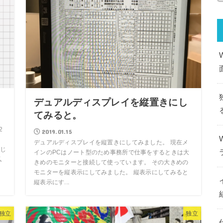
デュアルディスプレイを縦置きにし
てみると。
2
2019.01.15
。
デュアルディスプレイを縦置きにしてみました。 現在メ
じ
インのPCはノート型のため事務所で仕事をするときは大
私
きめのモニターと接続して使っています。 その大きめの
モニターを縦表示にしてみました。 縦表示にしてみると
縦表示にす...
独立
独立