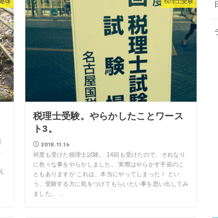
趣味
税理士受験
。
税理士受験。やらかしたことワース
ト3。
審
2018.11.16
し
何度も受けた税理士試験。 14回も受けたので、それなり
に色々な事をやらかしました。 実際はやらかす手前のこ
え
ともありますが これは、本当にやってしまった！ とい
う、受験する方に気をつけてもらいたい事を思い出してみ
ました。 ...