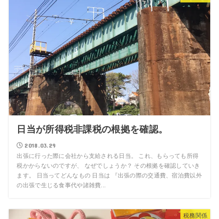
日当が所得税非課税の根拠を確認。
2018.03.29
出張に行った際に会社から支給される日当。 これ、もらっても所得
税かからないのですが、 なぜでしょうか？ その根拠を確認していき
ます。 日当ってどんなもの 日当は 『出張の際の交通費、宿泊費以外
の出張で生じる食事代や諸雑費...
税務関係