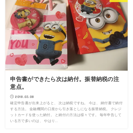
申告書ができたら次は納付。振替納税の注
意点。
2018.03.08
確定申告書が出来上がると、 次は納税ですね。 今は、 納付書で納付
する方法。 金融機関の口座から引き落としになる振替納税。 クレジ
ットカードを使った納付。 と納付の方法は様々です。 毎年申告して
いる方で多いのは、 やはり...